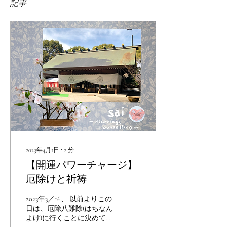
記事
2023年4月1日
∙
2
分
【開運パワーチャージ】
厄除けと祈祷
2023年3／16、 以前よりこの
日は、厄除八難除(はちなん
よけ)に行くことに決めてい