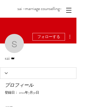
sai -marriage counselling-
その他
フォローする
sai
管理者
sai
プロフィール
登録日： 2022年7月30日