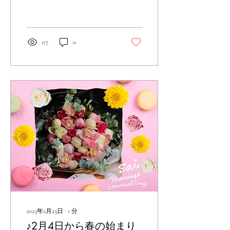
ました。 厄年ではないので
すが、滞った運気や不要な
縁など厄払いを行い祈祷を
して頂きました。 近場です
が、方位と日にちを選んで
117
0
行きました。...
2023年2月23日
∙
1
分
♪2月4日から春の始まり