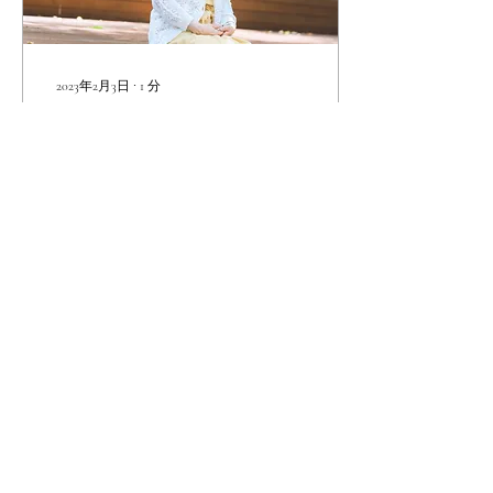
2023年2月3日
∙
1
分
ご挨拶
こんにちは。 夏目都です。
この度、sai -marriage
counselling-のWEBサイトを
オープンいたしました。 こ
ちらのブログでは、皆様の
結婚活動においてお役に立
てる情報などを公開してま
いります。 これからもよろ
しくお願いいたします。
72
0
東京都新宿区新宿
5丁目11番地30号