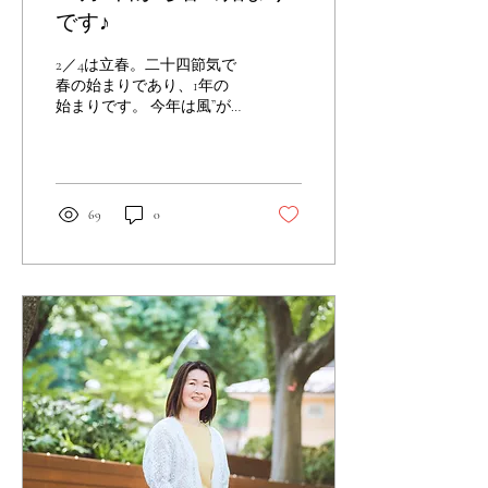
です♪
2／4は立春。二十四節気で
春の始まりであり、1年の
始まりです。 今年は風”が
キーワード。風は出会いな
ど"縁”とも関係がありま
す。 人と人との出会いの他
に、仕事や趣味など新しい
発見も縁です。 行動する事
69
0
で、風が動きます。 何かを
変えたい、何かを始めたい
と考えた時、ぼんやりで
も...